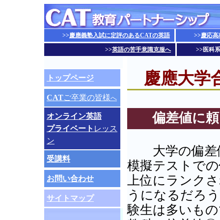
>>
慶應義塾入試に定評のあるCATの英語
>>
慶応高
>>
英語の苦手意識克服へ
>>
医科
慶應大学合
トップページ
CAT
ご卒業の皆様
へ
偏差値に頼
オンライン英語
プライベート
レッス
ン
大学の偏差値
受講料
模擬テストでの
上位にランクさ
お問い合わせ
うになるだろう
サイトマップ
験生は多いもの